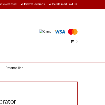
r leveranstid
Diskret leverans
Betala med Faktura
0
Potenspiller
ibrator