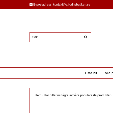
E-postadress:
kontakt@afroditebutiken.se
Hitta hit
Alla 
Hem
›
Här hittar ni några av våra populäraste produkter
›