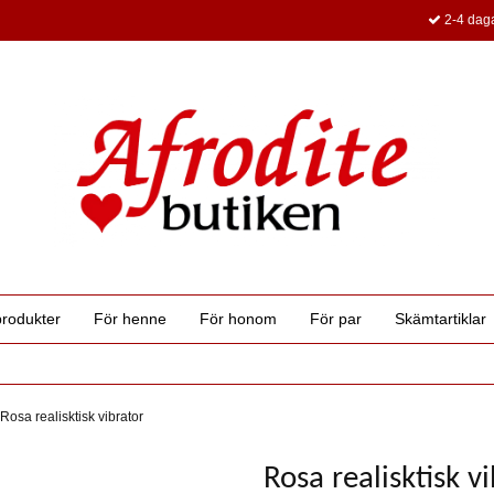
2-4 daga
produkter
För henne
För honom
För par
Skämtartiklar
Rosa realisktisk vibrator
Rosa realisktisk v