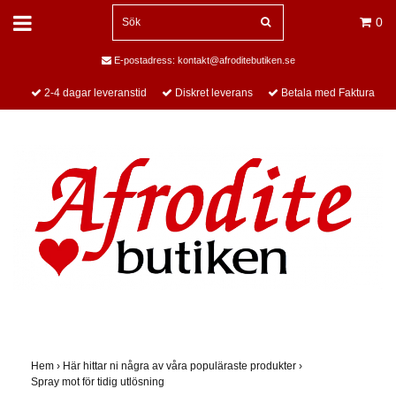
0
E-postadress:
kontakt@afroditebutiken.se
2-4 dagar leveranstid
Diskret leverans
Betala med Faktura
Hem
›
Här hittar ni några av våra populäraste produkter
›
Spray mot för tidig utlösning