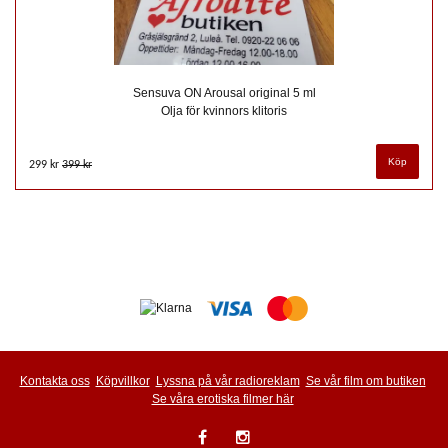
Sensuva ON Arousal original 5 ml
Olja för kvinnors klitoris
299 kr
399 kr
Kontakta oss
Köpvillkor
Lyssna på vår radioreklam
Se vår film om butiken
Se våra erotiska filmer här