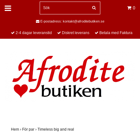
0
E-postadress:
kontakt@afroditebutiken.se
2-4 dagar leveranstid
Diskret leverans
Betala med Faktura
Hem
›
För par
›
Timeless big and real