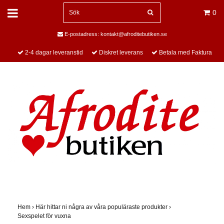
0
E-postadress:
kontakt@afroditebutiken.se
2-4 dagar leveranstid
Diskret leverans
Betala med Faktura
Hem
›
Här hittar ni några av våra populäraste produkter
›
Sexspelet för vuxna