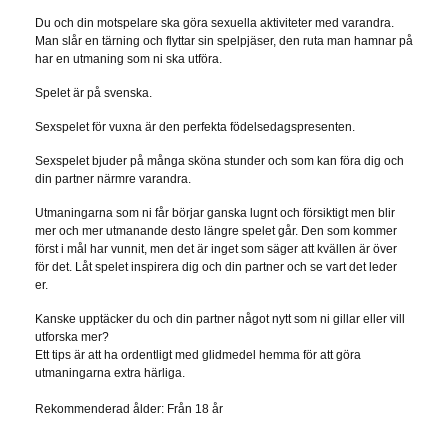
Du och din motspelare ska göra sexuella aktiviteter med varandra.
Man slår en tärning och flyttar sin spelpjäser, den ruta man hamnar på
har en utmaning som ni ska utföra.
Spelet är på svenska.
Sexspelet för vuxna är den perfekta födelsedagspresenten.
Sexspelet bjuder på många sköna stunder och som kan föra dig och
din partner närmre varandra.
Utmaningarna som ni får börjar ganska lugnt och försiktigt men blir
mer och mer utmanande desto längre spelet går. Den som kommer
först i mål har vunnit, men det är inget som säger att kvällen är över
för det. Låt spelet inspirera dig och din partner och se vart det leder
er.
Kanske upptäcker du och din partner något nytt som ni gillar eller vill
utforska mer?
Ett tips är att ha ordentligt med glidmedel hemma för att göra
utmaningarna extra härliga.
Rekommenderad ålder: Från 18 år