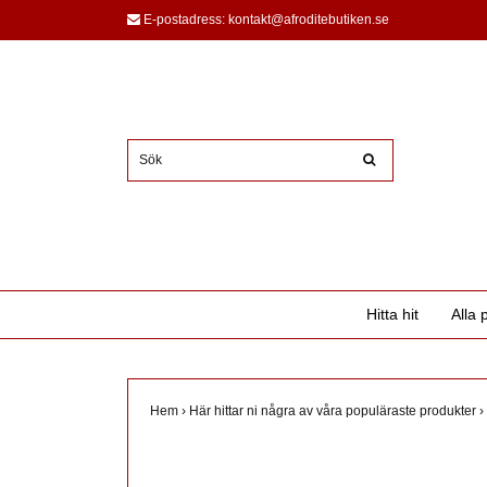
E-postadress:
kontakt@afroditebutiken.se
Hitta hit
Alla 
Hem
›
Här hittar ni några av våra populäraste produkter
›