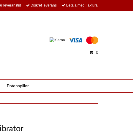
r leveranstid
Diskret leverans
Betala med Faktura
0
Potenspiller
ibrator