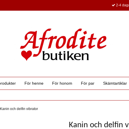
2-4 daga
produkter
För henne
För honom
För par
Skämtartiklar
Kanin och delfin vibrator
Kanin och delfin v