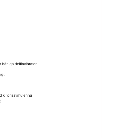
 härliga delfinvibrator.
igt.
klitorisstimulering
g