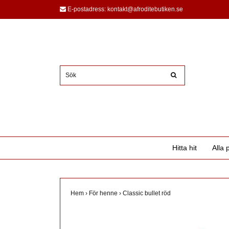
E-postadress:
kontakt@afroditebutiken.se
Hitta hit
Alla 
Hem
›
För henne
›
Classic bullet röd