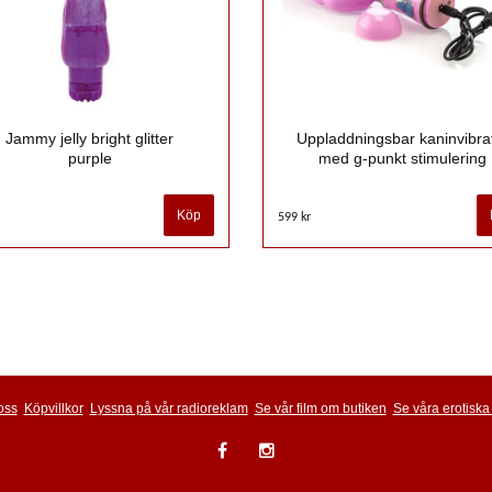
Jammy jelly bright glitter
Uppladdningsbar kaninvibra
purple
med g-punkt stimulering
599 kr
oss
Köpvillkor
Lyssna på vår radioreklam
Se vår film om butiken
Se våra erotiska 