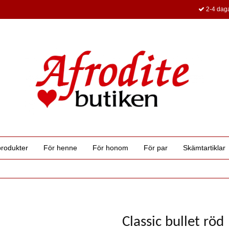
2-4 daga
produkter
För henne
För honom
För par
Skämtartiklar
Classic bullet röd