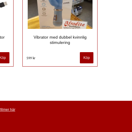
tor
Vibrator med dubbel kvinnlig
stimulering
599 kr
filmer här