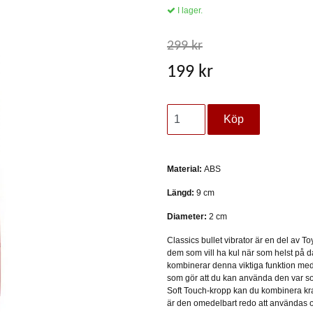
I lager.
299 kr
199 kr
Material:
ABS
Längd:
9 cm
Diameter:
2 cm
Classics bullet vibrator är en del av T
dem som vill ha kul när som helst på da
kombinerar denna viktiga funktion med 
som gör att du kan använda den var som
Soft Touch-kropp kan du kombinera kra
är den omedelbart redo att användas o