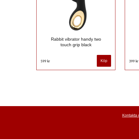
Rabbit vibrator handy two
touch grip black
599 kr
399 kr
Kontakta 