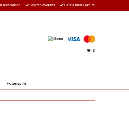
r leveranstid
Diskret leverans
Betala med Faktura
0
Potenspiller