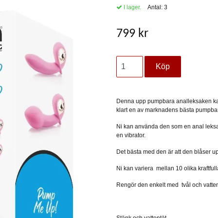
I lager.
Antal:
3
799 kr
Denna upp pumpbara analleksaken ka
klart en av marknadens bästa pumpbar
Ni kan använda den som en anal leksak
en vibrator.
Det bästa med den är att den blåser up
Ni kan variera mellan 10 olika kraftful
Rengör den enkelt med tvål och vatte
Stänk och vattentät