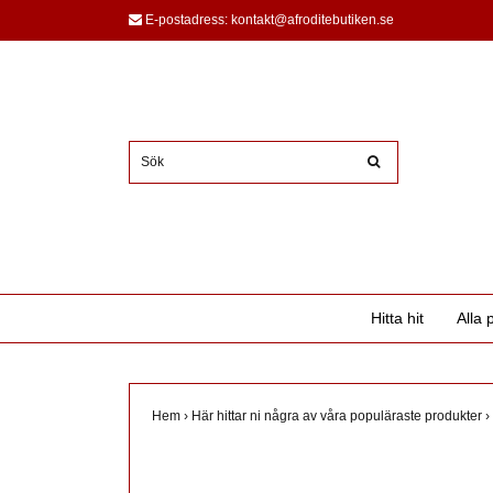
E-postadress:
kontakt@afroditebutiken.se
Hitta hit
Alla 
Hem
›
Här hittar ni några av våra populäraste produkter
›