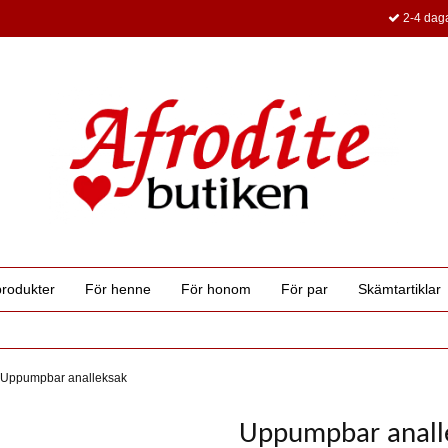
2-4 daga
produkter
För henne
För honom
För par
Skämtartiklar
Uppumpbar analleksak
Uppumpbar anall