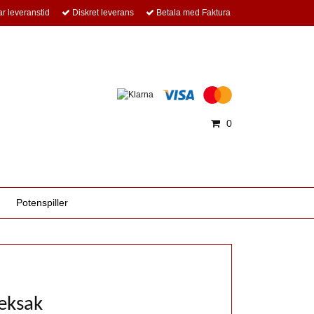
r leveranstid
Diskret leverans
Betala med Faktura
0
Potenspiller
eksak