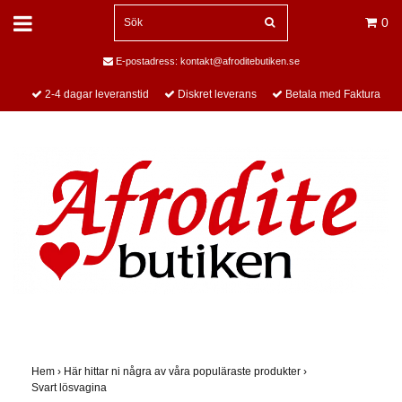
0
E-postadress:
kontakt@afroditebutiken.se
2-4 dagar leveranstid
Diskret leverans
Betala med Faktura
Hem
›
Här hittar ni några av våra populäraste produkter
›
Svart lösvagina