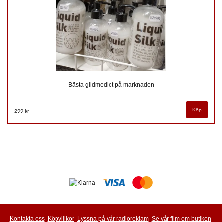
Bästa glidmedlet på marknaden
299 kr
Kontakta oss
Köpvillkor
Lyssna på vår radioreklam
Se vår film om butiken