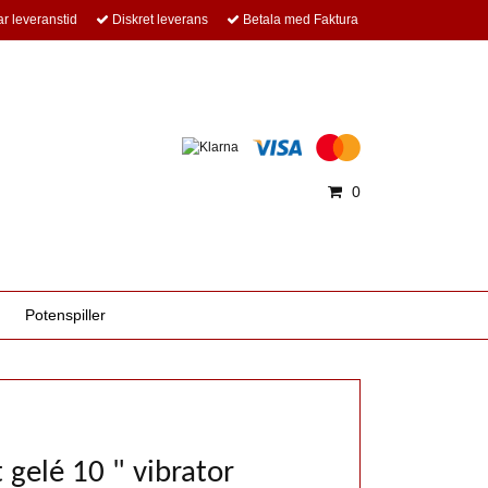
r leveranstid
Diskret leverans
Betala med Faktura
0
Potenspiller
 gelé 10 " vibrator