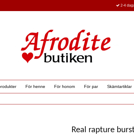
2-4 daga
produkter
För henne
För honom
För par
Skämtartiklar
Real rapture burst