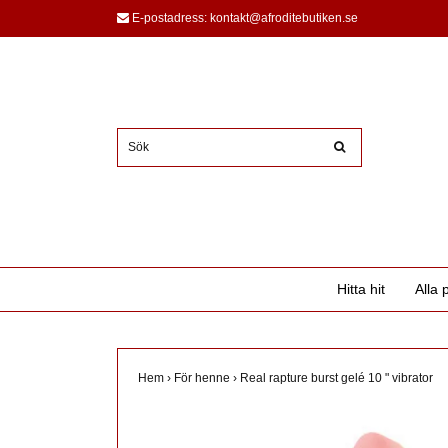
E-postadress:
kontakt@afroditebutiken.se
Hitta hit
Alla 
Hem
›
För henne
›
Real rapture burst gelé 10 " vibrator