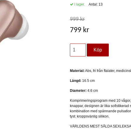
I lager.
Antal:
13
999 kr
799 kr
Material:
Abs, fri från ftalater, medicins
Längd:
16.5 cm
Diameter:
4.6 cm
Komprimeringsprogram med 10 vågor, en
knappar, designen är lika sofistikerad 
kombination med spännande pulsationer
tyst. kroppsvänlig silikon.
VÄRLDENS MEST SÅLDA SEXLEKS