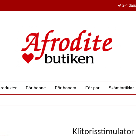
2-4 daga
produkter
För henne
För honom
För par
Skämtartiklar
Klitorisstimulator