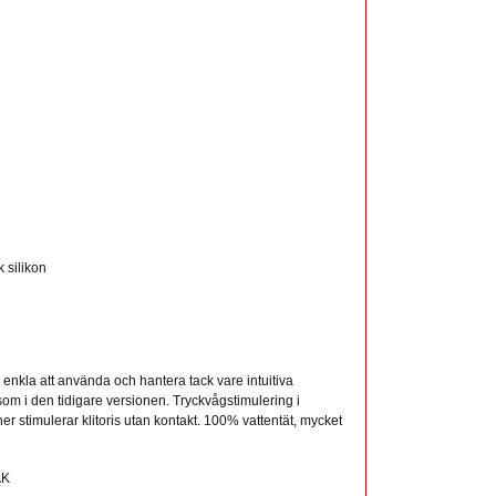
k silikon
kla att använda och hantera tack vare intuitiva
som i den tidigare versionen. Tryckvågstimulering i
 stimulerar klitoris utan kontakt. 100% vattentät, mycket
AK