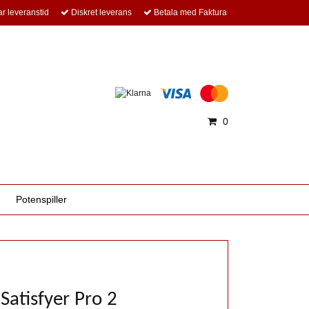
r leveranstid
Diskret leverans
Betala med Faktura
0
Potenspiller
 Satisfyer Pro 2