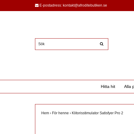
E-postadress:
kontakt@afroditebutiken.se
Hitta hit
Alla 
Hem
›
För henne
›
Klitorisstimulator Satisfyer Pro 2